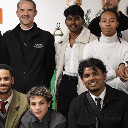
Exporter les lignes sélectionnées
Exporter toutes les colonnes
Exporter uniquement les colonnes affichées
Menu
<
>
Activités adolescents
Grands Jeunes - 18 à 30 ans
Activité chorale
?>
Images de la page d'accueil
Cliquez pour éditer