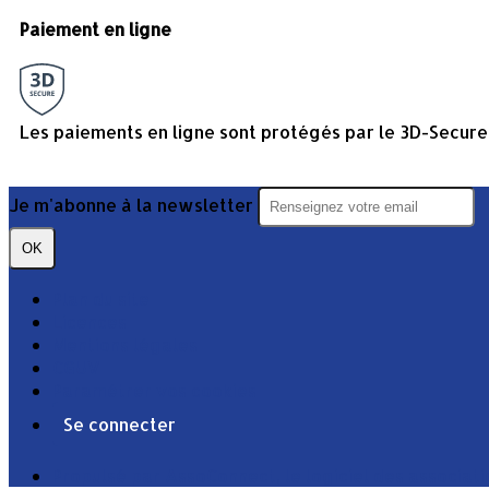
Paiement en ligne
Les paiements en ligne sont protégés par le 3D-Secure
Je m'abonne à la newsletter
OK
Plan du site
Licences
Mentions légales
CGUV
Paramétrer vos cookies
Se connecter
Propulsé par AssoConnect, le logiciel des associati