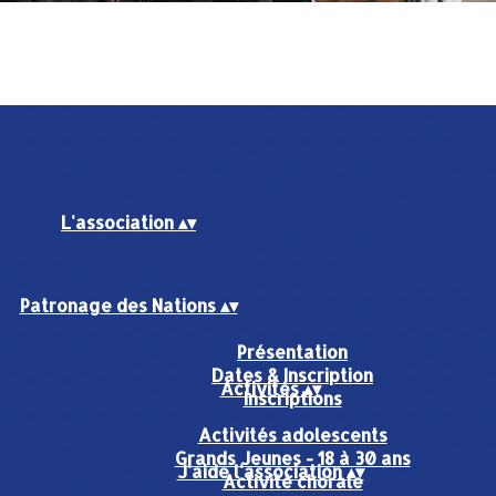
L'association
▴
▾
Patronage des Nations
▴
▾
Présentation
Dates & Inscription
Activités
▴
▾
Inscriptions
Activités adolescents
Grands Jeunes - 18 à 30 ans
J'aide l'association
▴
▾
Activité chorale