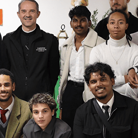
Exporter les lignes sélectionnées
Exporter toutes les colonnes
Exporter uniquement les colonnes affichées
Menu
?>
Images de la page d'accueil
Cliquez pour éditer
Ajoutez un logo, un bouton, des réseaux sociaux