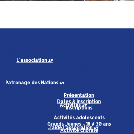
L'association
▴
▾
Patronage des Nations
▴
▾
Présentation
Dates & Inscription
Activités
▴
▾
Inscriptions
Activités adolescents
Grands Jeunes - 18 à 30 ans
J'aide l'association
▴
▾
Activité chorale