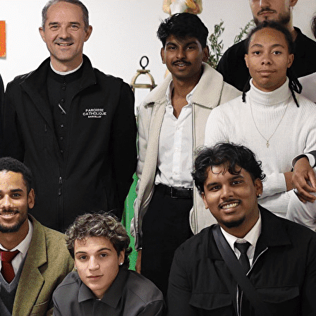
Exporter les lignes sélectionnées
Exporter toutes les colonnes
Exporter uniquement les colonnes affichées
Menu
<
>
Activités adolescents
Grands Jeunes - 18 à 30 ans
Activité chorale
?>
Images de la page d'accueil
Cliquez pour éditer